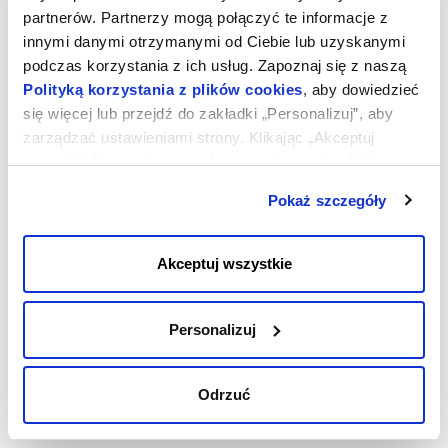
partnerów. Partnerzy mogą połączyć te informacje z
Rekordy TXT
innymi danymi otrzymanymi od Ciebie lub uzyskanymi
Rekordy SRV
podczas korzystania z ich usług. Zapoznaj się z naszą
Rekordy SPF
Polityką korzystania z plików cookies
, aby dowiedzieć
się więcej lub przejdź do zakładki „Personalizuj”, aby
Edycja DNS
zarządzać ustawieniami strony. Klikając „Akceptuj
Dezaktywacja/Aktywacja lub Usunięcie w DNS
wszystkie”, wyrażasz zgodę na zapisywanie plików
Eksport oraz import w DNS
cookies na Twoim urządzeniu. Klikając „Odrzuć”,
Pokaż szczegóły
akceptujesz przechowywanie tylko niezbędnych plików
cookies.
Akceptuj wszystkie
Personalizuj
Odrzuć