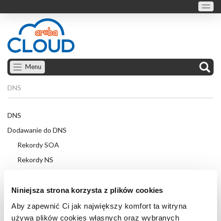
Menu
DNS
DNS
Dodawanie do DNS
Rekordy SOA
Rekordy NS
Rekordy A
Rekordy AAAA
Niniejsza strona korzysta z plików cookies
Rekordy MX
Aby zapewnić Ci jak największy komfort ta witryna
używa plików cookies własnych oraz wybranych
Rekordy CNAME