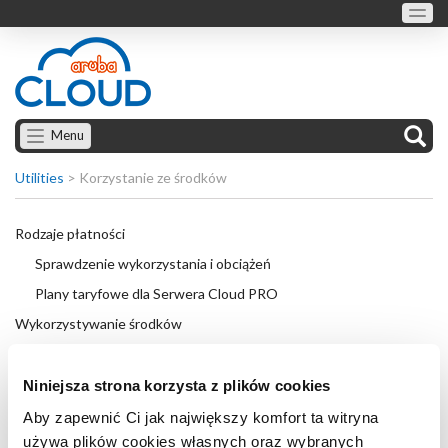
Menu
Utilities
>
Korzystanie ze środków
Rodzaje płatności
Sprawdzenie wykorzystania i obciążeń
Plany taryfowe dla Serwera Cloud PRO
Wykorzystywanie środków
Rezerwacja środków przed rozpoczęciem operacji
Koszt usług bazujący na alokacji zasobów
Niniejsza strona korzysta z plików cookies
Co dzieje się ze środkami po rezygnacji z usługi?
Aby zapewnić Ci jak największy komfort ta witryna
używa plików cookies własnych oraz wybranych
Upgrade: Kalkulacja alokacji kosztów