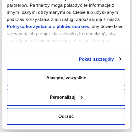
partnerów. Partnerzy mogą połączyć te informacje z
Co dzieje się w przypadku wyczerpania środków?
innymi danymi otrzymanymi od Ciebie lub uzyskanymi
Reaktywacja usług po doładowaniu
podczas korzystania z ich usług. Zapoznaj się z naszą
Czas wyczerpania środków
Polityką korzystania z plików cookies
, aby dowiedzieć
się więcej lub przejdź do zakładki „Personalizuj”, aby
zarządzać ustawieniami strony. Klikając „Akceptuj
wszystkie”, wyrażasz zgodę na zapisywanie plików
cookies na Twoim urządzeniu. Klikając „Odrzuć”,
Pokaż szczegóły
akceptujesz przechowywanie tylko niezbędnych plików
cookies.
Akceptuj wszystkie
Personalizuj
Odrzuć