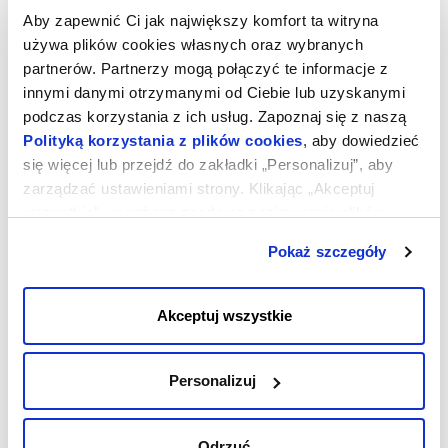
Job: wybór chronionych zasobów
Aby zapewnić Ci jak największy komfort ta witryna
używa plików cookies własnych oraz wybranych
Job: wybór dodatkowych procesów
partnerów. Partnerzy mogą połączyć te informacje z
Job: wybór opcji harmonogramu
innymi danymi otrzymanymi od Ciebie lub uzyskanymi
Job: ustawianie powiadomień
podczas korzystania z ich usług. Zapoznaj się z naszą
Uruchamianie Jobs
Polityką korzystania z plików cookies
, aby dowiedzieć
się więcej lub przejdź do zakładki „Personalizuj”, aby
Edytowanie Jobs
zarządzać ustawieniami strony. Klikając „Akceptuj
Włączanie/Wyłączanie Jobs
wszystkie”, wyrażasz zgodę na zapisywanie plików
Usuwanie Jobs
cookies na Twoim urządzeniu. Klikając „Odrzuć”,
Pokaż szczegóły
Panel Webowy - VMS
akceptujesz przechowywanie tylko niezbędnych plików
cookies.
Restore
Akceptuj wszystkie
Personalizuj
Odrzuć