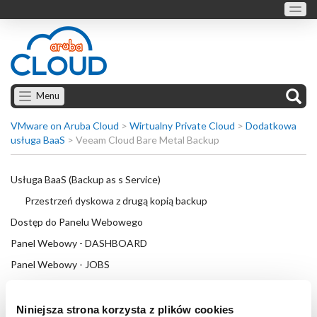
Menu
VMware on Aruba Cloud
>
Wirtualny Private Cloud
>
Dodatkowa
usługa BaaS
>
Veeam Cloud Bare Metal Backup
Usługa BaaS (Backup as s Service)
Przestrzeń dyskowa z drugą kopią backup
Dostęp do Panelu Webowego
Panel Webowy - DASHBOARD
Panel Webowy - JOBS
Stwórz Job
Job: wybór nazwy oraz ilość kopii
Niniejsza strona korzysta z plików cookies