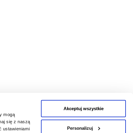
Akceptuj wszystkie
zy mogą
aj się z naszą
tem? Pobierz voucher i przetestuj usługę.
Personalizuj
ać ustawieniami
ROZPOCZNIJ TERAZ