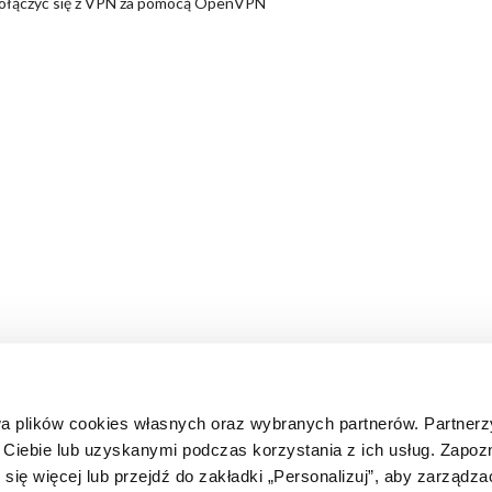
połączyć się z VPN za pomocą OpenVPN
wa plików cookies własnych oraz wybranych partnerów. Partner
Ciebie lub uzyskanymi podczas korzystania z ich usług. Zapozn
rej szukasz?
Nie jesteś naszym klien
 się więcej lub przejdź do zakładki „Personalizuj”, aby zarządz
E