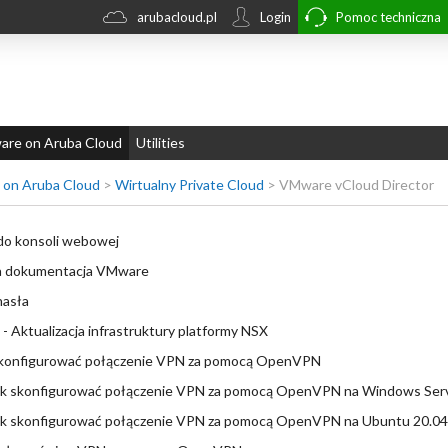
arubacloud.pl
Login
Pomoc techniczna
re on Aruba Cloud
Utilities
on Aruba Cloud
>
Wirtualny Private Cloud
>
VMware vCloud Director
do konsoli webowej
na dokumentacja VMware
hasła
 Aktualizacja infrastruktury platformy NSX
skonfigurować połączenie VPN za pomocą OpenVPN
ak skonfigurować połączenie VPN za pomocą OpenVPN na Windows Ser
ak skonfigurować połączenie VPN za pomocą OpenVPN na Ubuntu 20.04