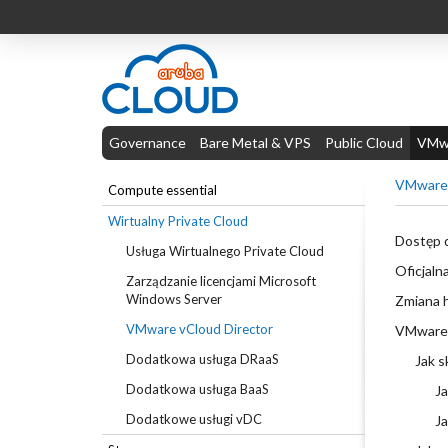
Governance
Bare Metal & VPS
Public Cloud
VMwa
VMware 
Compute essential
Wirtualny Private Cloud
Dostęp 
Usługa Wirtualnego Private Cloud
Oficjal
Zarządzanie licencjami Microsoft
Windows Server
Zmiana 
VMware vCloud Director
VMware -
Dodatkowa usługa DRaaS
Jak 
Dodatkowa usługa BaaS
J
Dodatkowe usługi vDC
J