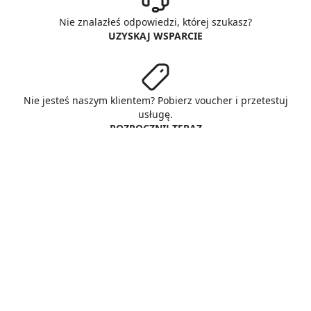
Nie znalazłeś odpowiedzi, której szukasz?
UZYSKAJ WSPARCIE
Nie jesteś naszym klientem? Pobierz voucher i przetestuj
usługę.
ROZPOCZNIJ TERAZ
© Copyright AlphaNet sp. z o.o.
All rights reserved
O nas
Zasady & warunki
Prywatność
Cookies
Zarządzaj Cookies