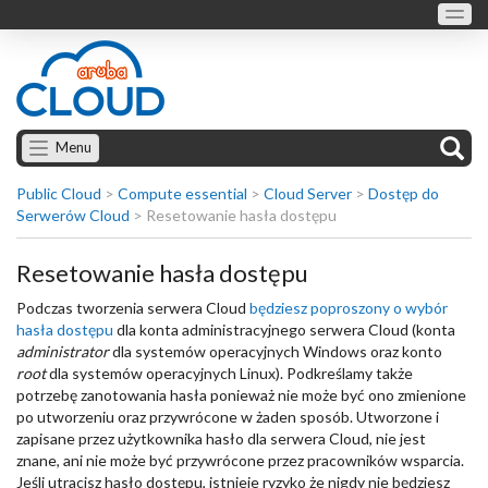
Menu
Public Cloud
>
Compute essential
>
Cloud Server
>
Dostęp do
Serwerów Cloud
>
Resetowanie hasła dostępu
Resetowanie hasła dostępu
Podczas tworzenia serwera Cloud
będziesz poproszony o wybór
hasła dostępu
dla konta administracyjnego serwera Cloud (konta
administrator
dla systemów operacyjnych Windows oraz konto
root
dla systemów operacyjnych Linux). Podkreślamy także
potrzebę zanotowania hasła ponieważ nie może być ono zmienione
po utworzeniu oraz przywrócone w żaden sposób. Utworzone i
zapisane przez użytkownika hasło dla serwera Cloud, nie jest
znane, ani nie może być przywrócone przez pracowników wsparcia.
Jeśli utracisz hasło dostępu, istnieje ryzyko że nigdy nie będziesz