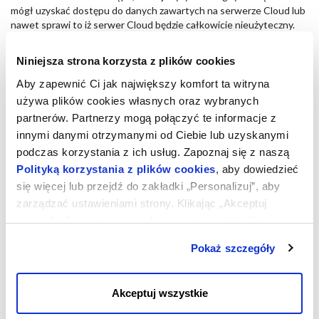
mógł uzyskać dostępu do danych zawartych na serwerze Cloud lub
nawet sprawi to iż serwer Cloud będzie całkowicie nieużyteczny.
Jednakże, w zależności od wybranego systemu operacyjnego,
Niniejsza strona korzysta z plików cookies
istnieją pewne metody wymuszające na systemie operacyjnym
zresetowanie hasła dla konta administracyjnego:
Aby zapewnić Ci jak największy komfort ta witryna
używa plików cookies własnych oraz wybranych
Serwera Cloud Windows 2008/2012/2016
partnerów. Partnerzy mogą połączyć te informacje z
innymi danymi otrzymanymi od Ciebie lub uzyskanymi
podczas korzystania z ich usług. Zapoznaj się z naszą
Serwera Cloud Linux CentOS
Polityką korzystania z plików cookies
, aby dowiedzieć
się więcej lub przejdź do zakładki „Personalizuj”, aby
Serwera Cloud Debian - Ubuntu
zarządzać ustawieniami strony. Klikając „Akceptuj
wszystkie”, wyrażasz zgodę na zapisywanie plików
Serwera Cloud openSuse
cookies na Twoim urządzeniu. Klikając „Odrzuć”,
Pokaż szczegóły
akceptujesz przechowywanie tylko niezbędnych plików
W niektórych przypadkach przedstawione metody mogą nie działać
cookies.
i w żadnym przypadku nie zalecamy abyś wymuszał na systemie
Akceptuj wszystkie
operacyjnym resetowanie hasła dostępu.