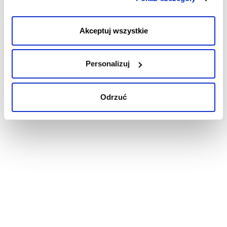
akceptujesz przechowywanie tylko niezbędnych plików
cookies.
6 - Niepowodzenia przed wysłaniem powiadomienia
Akceptuj wszystkie
7 - Powiadomienia
Personalizuj
W celu zakończenia tworzenia kontroli, kliknij przycisk „
STWÓZ
KONTROLĘ
”, znajdujący się na dole strony.
Odrzuć