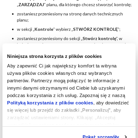
„
ZARZĄDZAJ
” planu, dla którego chcesz stworzyć kontrolę;
zostaniesz przeniesiony na stronę danych technicznych
planu;
w sekcji „
Kontrole
” wybierz „
STWÓRZ KONTROLĘ
”;
zostaniesz przeniesiony do sekcji „
Stwórz kontrolę
”, w
której zostaniesz poproszony o wprowadzenie parametrów,
niezbędnych do stworzenia kontroli.
Niniejsza strona korzysta z plików cookies
Aby zapewnić Ci jak największy komfort ta witryna
1 - Nazwa nowej kontroli
używa plików cookies własnych oraz wybranych
partnerów. Partnerzy mogą połączyć te informacje z
2 - Protokół
innymi danymi otrzymanymi od Ciebie lub uzyskanymi
podczas korzystania z ich usług. Zapoznaj się z naszą
3 - Region
Polityką korzystania z plików cookies
, aby dowiedzieć
się więcej lub przejdź do zakładki „Personalizuj”, aby
4 - Częstotliwość kontrol
zarządzać ustawieniami strony. Klikając „Akceptuj
wszystkie”, wyrażasz zgodę na zapisywanie plików
5 - Timeout
cookies na Twoim urządzeniu. Klikając „Odrzuć”,
Pokaż szczegóły