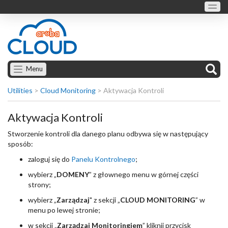
Menu
Utilities
>
Cloud Monitoring
>
Aktywacja Kontroli
Aktywacja Kontroli
Stworzenie kontroli dla danego planu odbywa się w następujący
sposób:
zaloguj się do
Panelu Kontrolnego
;
wybierz „
DOMENY
” z głownego menu w górnej części
strony;
wybierz „
Zarządzaj
" z sekcji „
CLOUD MONITORING
” w
menu po lewej stronie;
w sekcji „
Zarządzaj Monitoringiem
” kliknij przycisk