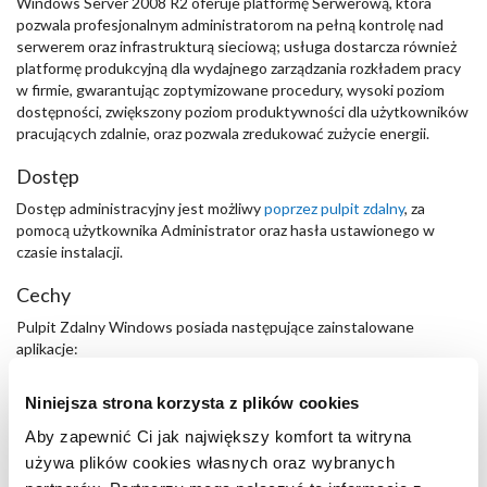
Windows Server 2008 R2 oferuje platformę Serwerową, która
pozwala profesjonalnym administratorom na pełną kontrolę nad
serwerem oraz infrastrukturą sieciową; usługa dostarcza również
platformę produkcyjną dla wydajnego zarządzania rozkładem pracy
w firmie, gwarantując zoptymizowane procedury, wysoki poziom
dostępności, zwiększony poziom produktywności dla użytkowników
pracujących zdalnie, oraz pozwala zredukować zużycie energii.
Dostęp
Dostęp administracyjny jest możliwy
poprzez pulpit zdalny
, za
pomocą użytkownika Administrator oraz hasła ustawionego w
czasie instalacji.
Cechy
Pulpit Zdalny Windows posiada następujące zainstalowane
aplikacje:
OpenOffice - pakiet biurowy do edycji tekstu, arkuszy
kalkulacyjnych, projektów, baz danych i prezentacji
Niniejsza strona korzysta z plików cookies
Forefront - linia produktów bezpieczeństwa od Microsoft
Aby zapewnić Ci jak największy komfort ta witryna
używa plików cookies własnych oraz wybranych
AdobeFlash - program do wyświetlania animacji Flash