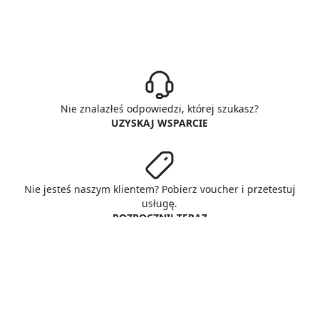
Nie znalazłeś odpowiedzi, której szukasz?
UZYSKAJ WSPARCIE
Nie jesteś naszym klientem? Pobierz voucher i przetestuj
usługę.
ROZPOCZNIJ TERAZ
© Copyright AlphaNet sp. z o.o.
All rights reserved