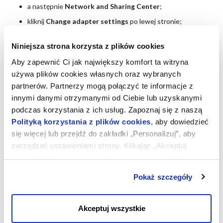
a następnie
Network and Sharing Center
;
kliknij
Change adapter settings
po lewej stronie;
w oknie
Network Connections
odszukaj pozycję
Lan 1
,
Niniejsza strona korzysta z plików cookies
kliknij na nią prawym przyciskiem myszy i wybierz
Properties
;
wybierz
Internet Protocol Version 4 (TCP/IPv4)
i
Aby zapewnić Ci jak największy komfort ta witryna
kliknij
Properties
;
używa plików cookies własnych oraz wybranych
partnerów. Partnerzy mogą połączyć te informacje z
zostanie otwarte okno
Internet Protocol Version 4
(TCP/IPv4) Properties
;
innymi danymi otrzymanymi od Ciebie lub uzyskanymi
podczas korzystania z ich usług. Zapoznaj się z naszą
zastąp wartości adresu IP:
Polityką korzystania z plików cookies
, aby dowiedzieć
IP address
(zastąp cały adres IP);
się więcej lub przejdź do zakładki „Personalizuj”, aby
Default gateway
(zastąp częściowo, tylko pierwsze
zarządzać ustawieniami strony. Klikając „Akceptuj
trzy pozycje);
wszystkie”, wyrażasz zgodę na zapisywanie plików
Alternate DNS server
(zastąp częściowo, tylko
cookies na Twoim urządzeniu. Klikając „Odrzuć”,
pierwsze trzy pozycje);
Pokaż szczegóły
akceptujesz przechowywanie tylko niezbędnych plików
wciśnij
OK
, aby zastosować zmiany;
cookies.
sugerujemy zrestartowanie Serwera Cloud po zakończeniu
Akceptuj wszystkie
powyższej procedury.