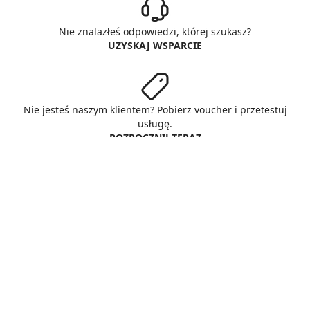
Nie znalazłeś odpowiedzi, której szukasz?
UZYSKAJ WSPARCIE
Nie jesteś naszym klientem? Pobierz voucher i przetestuj
usługę.
ROZPOCZNIJ TERAZ
© Copyright AlphaNet sp. z o.o.
All rights reserved
O nas
Zasady & warunki
Prywatność
Cookies