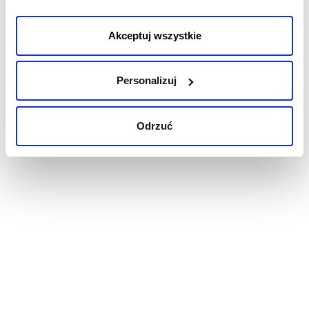
SQL Server.
cookies.
Versione del Template
Akceptuj wszystkie
1.0
Changelog
Personalizuj
-
Odrzuć