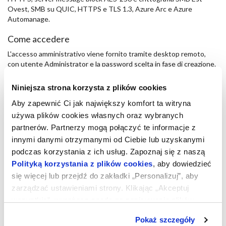
Ovest, SMB su QUIC, HTTPS e TLS 1.3, Azure Arc e Azure
Automanage.
Come accedere
L'accesso amministrativo viene fornito tramite desktop remoto,
con utente Administrator e la password scelta in fase di creazione.
L'accesso all'applicativo SQL potrà essere effettuato mediante
l'utente SA e la password scelta in fase di creazione, tramite
Niniejsza strona korzysta z plików cookies
l'applicativo SQL Management Studio presente sulla macchina.
Aby zapewnić Ci jak największy komfort ta witryna
Configurazioni
używa plików cookies własnych oraz wybranych
partnerów. Partnerzy mogą połączyć te informacje z
Il firewall di windows è attivo con delle regole che bloccano il
traffico in ingresso al server sulle seguenti porte:
innymi danymi otrzymanymi od Ciebie lub uzyskanymi
podczas korzystania z ich usług. Zapoznaj się z naszą
135 TCP UDP
Polityką korzystania z plików cookies
, aby dowiedzieć
137 TCP UDP
się więcej lub przejdź do zakładki „Personalizuj”, aby
138 TCP UDP
zarządzać ustawieniami strony. Klikając „Akceptuj
139 TCP UDP
445 TCP
wszystkie”, wyrażasz zgodę na zapisywanie plików
cookies na Twoim urządzeniu. Klikając „Odrzuć”,
La porta 1433 TCP è aperta per consentire l'accesso all'istanza
Pokaż szczegóły
akceptujesz przechowywanie tylko niezbędnych plików