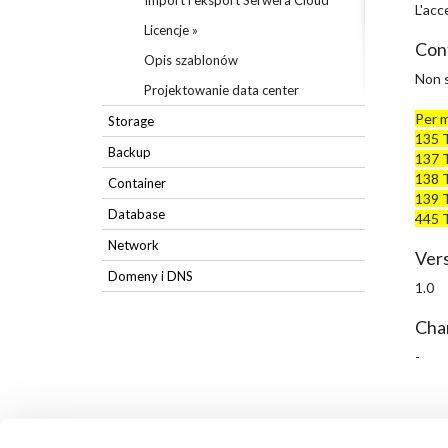
Import i eksport Serwera Cloud
L'acc
Licencje »
Conf
Opis szablonów
Non s
Projektowanie data center
Per m
Storage
135 
Backup
137 
138 
Container
139 
Database
445 
Network
Vers
Domeny i DNS
1.0
Cha
-