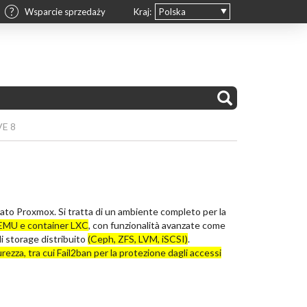
Wsparcie sprzedaży
Kraj:
Polska
VE 8
zato Proxmox. Si tratta di un ambiente completo per la
MU e container LXC
, con funzionalità avanzate come
di storage distribuito
(Ceph, ZFS, LVM, iSCSI)
.
urezza, tra cui Fail2ban per la protezione dagli accessi