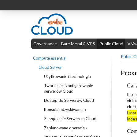
Governance
Bare Metal & VPS
Public Cloud
VMwa
Public C
Compute essential
Cloud Server
Prox
Użytkowanie i technologia
Cara
Tworzenie i konfigurowanie
serwerów Cloud
Il te
Dostęp do Serwerów Cloud
virtu
clust
Konsola odzyskiwania »
L’ins
Zarządzanie Serwerem Cloud
indes
Zaplanowane operacje »
Com