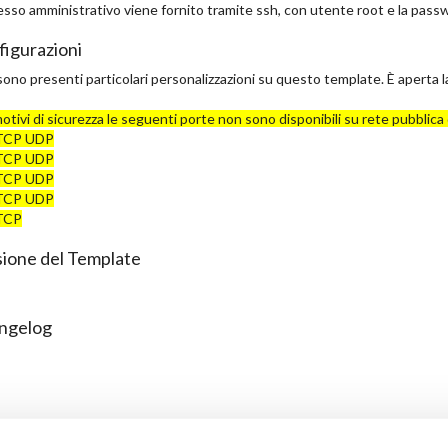
esso amministrativo viene fornito tramite ssh, con utente root e la passwo
igurazioni
ono presenti particolari personalizzazioni su questo template. È aperta l
otivi di sicurezza le seguenti porte non sono disponibili su rete pubblica
TCP UDP
TCP UDP
TCP UDP
TCP UDP
TCP
ione del Template
ngelog