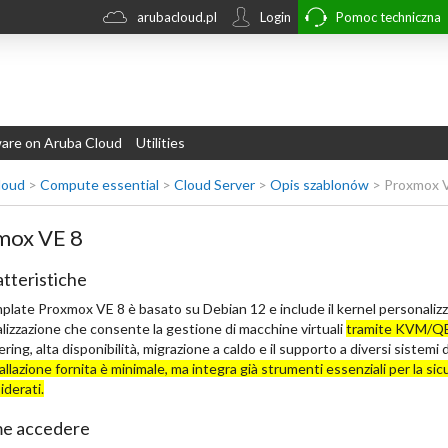
arubacloud.pl
Login
Pomoc techniczna
re on Aruba Cloud
Utilities
loud
>
Compute essential
>
Cloud Server
>
Opis szablonów
>
Proxmox 
mox VE 8
tteristiche
mplate Proxmox VE 8 è basato su Debian 12 e include il kernel personaliz
alizzazione che consente la gestione di macchine virtuali
tramite KVM/QE
ering, alta disponibilità, migrazione a caldo e il supporto a diversi sistemi 
tallazione fornita è minimale, ma integra già strumenti essenziali per la sic
iderati.
e accedere