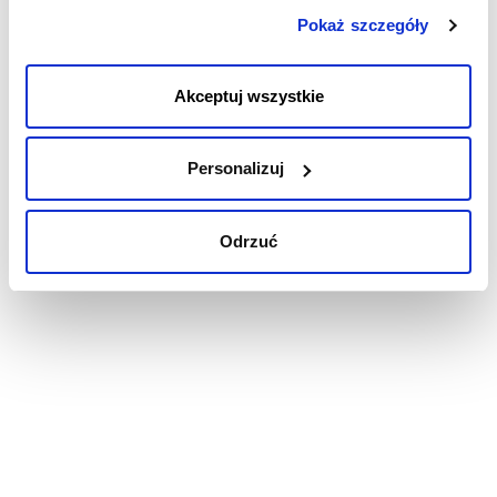
cookies na Twoim urządzeniu. Klikając „Odrzuć”,
Pokaż szczegóły
akceptujesz przechowywanie tylko niezbędnych plików
Wersja szablonu
cookies.
1.2
Akceptuj wszystkie
Wykaz zmian
Zainstalowany kernel 2.6.32-358* (ulepszona integracja z VMware
Personalizuj
oraz Hyper-V).
Timeout dysków ustawiony na 180 sekund dla Hyper-V oraz Low
Cost Hyper-V.
Usprawnienia optymalizacyjne.
Odrzuć