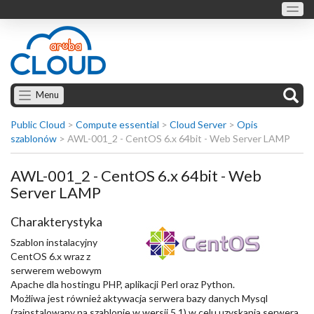
Menu
Public Cloud
>
Compute essential
>
Cloud Server
>
Opis
szablonów
>
AWL-001_2 - CentOS 6.x 64bit - Web Server LAMP
AWL-001_2 - CentOS 6.x 64bit - Web
Server LAMP
Charakterystyka
Szablon instalacyjny
CentOS 6.x wraz z
serwerem webowym
Apache dla hostingu PHP, aplikacji Perl oraz Python.
Możliwa jest również aktywacja serwera bazy danych Mysql
(zainstalowany na szablonie w wersji 5.1) w celu uzyskania serwera