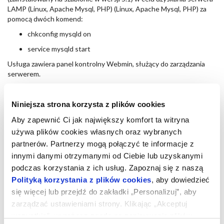
LAMP (Linux, Apache Mysql, PHP) (Linux, Apache Mysql, PHP) za
pomocą dwóch komend:
chkconfig mysqld on
service mysqld start
Usługa zawiera panel kontrolny Webmin, służący do zarządzania
serwerem.
Dostęp
Niniejsza strona korzysta z plików cookies
Dostęp do usługi można uzyskać poprzez SSH za pomocą nazwy
użytkownika “root” oraz ustawionego hasła do serwera.
Aby zapewnić Ci jak największy komfort ta witryna
Dostęp do panelu kontrolnego Webmin można uzyskać poprzez
używa plików cookies własnych oraz wybranych
wykorzystanie przeglądarki do logowania na użytkownika “root”, za
partnerów. Partnerzy mogą połączyć te informacje z
pomocą adresu IP usługi na porcie 10000.
innymi danymi otrzymanymi od Ciebie lub uzyskanymi
Na przykład: jeśli adres IP serwera to 1.2.3.4, należy zalogować się
podczas korzystania z ich usług. Zapoznaj się z naszą
pod następującym adresem: http://1.2.3.4:10000/
Polityką korzystania z plików cookies
, aby dowiedzieć
Konfiguracja
się więcej lub przejdź do zakładki „Personalizuj”, aby
Szablon posiada aktywny iptables firewall, który jest
zarządzać ustawieniami strony. Klikając „Akceptuj
skonfigurowany do przepuszczenia jedynie połączeń SSH (port 22)
wszystkie”, wyrażasz zgodę na zapisywanie plików
oraz HTTP (port 80).