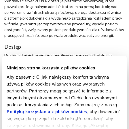
Windows Server 2008 R2 oferuje platformę Serwerową, która
pozwala profesjonalnym administratorom na pełną kontrolę nad
serwerem oraz infrastrukturą sieciową; usługa dostarcza również
platformę produkcyjną dla wydajnego zarządzania rozkładem pracy
w firmie, gwarantując zoptymizowane procedury, wysoki poziom
dostępności, zwiększony poziom produktywności dla użytkowników
pracujących zdalnie, oraz pozwala zredukować zużycie energii.
Dostęp
Dostęp administracyjny jest możliwy poprzez pulpit zdalny, za
pomocą użytkownika Administrator oraz hasła ustawionego w
czasie instalacji.
Niniejsza strona korzysta z plików cookies
Aby zapewnić Ci jak największy komfort ta witryna
Konfiguracja
używa plików cookies własnych oraz wybranych
Microsoft Forefront Endpoint Protection jest preinstalowany na
partnerów. Partnerzy mogą połączyć te informacje z
systemie.
innymi danymi otrzymanymi od Ciebie lub uzyskanymi
Firewall Windows jest aktywny i blokuje wszelki ruch przychodzący
na następujących portach:
podczas korzystania z ich usług. Zapoznaj się z naszą
Polityką korzystania z plików cookies
, aby dowiedzieć
135 TCP UDP
się więcej lub przejdź do zakładki „Personalizuj”, aby
137 TCP UDP
zarządzać ustawieniami strony. Klikając „Akceptuj
138 TCP UDP