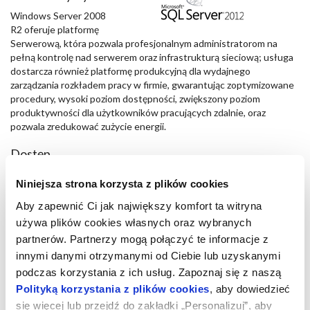
Windows Server 2008
R2 oferuje platformę
Serwerową, która pozwala profesjonalnym administratorom na
pełną kontrolę nad serwerem oraz infrastrukturą sieciową; usługa
dostarcza również platformę produkcyjną dla wydajnego
zarządzania rozkładem pracy w firmie, gwarantując zoptymizowane
procedury, wysoki poziom dostępności, zwiększony poziom
produktywności dla użytkowników pracujących zdalnie, oraz
pozwala zredukować zużycie energii.
Dostęp
Dostęp administracyjny jest możliwy poprzez pulpit zdalny, za
Niniejsza strona korzysta z plików cookies
pomocą użytkownika Administrator oraz hasła ustawionego w
czasie instalacji. Dostęp do bazy danych jest możliwy z
Aby zapewnić Ci jak największy komfort ta witryna
wykorzystaniem użytkownika “sa” oraz hasła ustawionego w czasie
używa plików cookies własnych oraz wybranych
instalacji.
partnerów. Partnerzy mogą połączyć te informacje z
Konfiguracja
innymi danymi otrzymanymi od Ciebie lub uzyskanymi
podczas korzystania z ich usług. Zapoznaj się z naszą
Microsoft Forefront Endpoint Protection jest preinstalowany na
Polityką korzystania z plików cookies
, aby dowiedzieć
systemie.
Firewall Windows jest aktywny i blokuje wszelki ruch przychodzący
się więcej lub przejdź do zakładki „Personalizuj”, aby