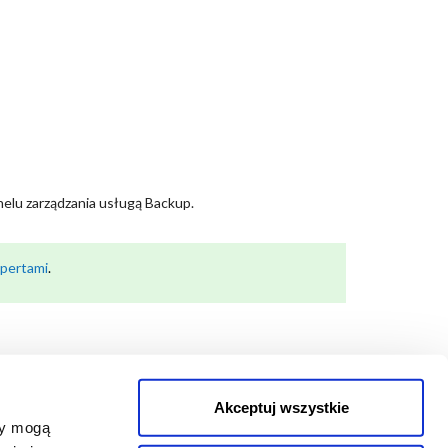
elu zarządzania usługą Backup.
spertami
.
Akceptuj wszystkie
zy mogą