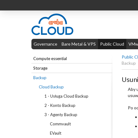
Governance
Bare Metal & VPS
Public Cloud
VMwa
Public C
Compute essential
Backup
Storage
Backup
Usuni
Cloud Backup
Aby u
usuwa
1 - Usługa Cloud Backup
2 - Konto Backup
Po od
3 - Agenty Backup
Commvault
EVault