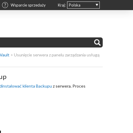
Wsparcie sprzedaży
Kraj:
Polska
Vault
>
Usunięcie serwera z panelu zarządzania usługą
kup
dinstalować klienta Backupu
z serwera. Proces