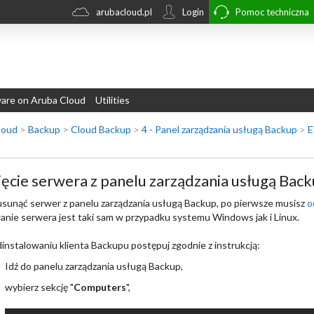
arubacloud.pl
Login
Pomoc techniczna
re on Aruba Cloud
Utilities
loud
>
Backup
>
Cloud Backup
>
4 - Panel zarządzania usługą Backup
>
E
ęcie serwera z panelu zarządzania usługą Bac
sunąć serwer z panelu zarządzania usługą Backup, po pierwsze musisz
o
nie serwera jest taki sam w przypadku systemu Windows jak i Linux.
instalowaniu klienta Backupu postępuj zgodnie z instrukcją:
Idź do panelu zarządzania usługą Backup,
wybierz sekcję "
Computers
",