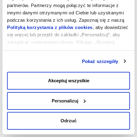
kliknij przycisk
PRZEJDŹ DO PANELU
, znajdujący się z prawej
partnerów. Partnerzy mogą połączyć te informacje z
strony od wpisu
Veeam Service Provider
.
innymi danymi otrzymanymi od Ciebie lub uzyskanymi
podczas korzystania z ich usług. Zapoznaj się z naszą
Polityką korzystania z plików cookies
, aby dowiedzieć
się więcej lub przejdź do zakładki „Personalizuj”, aby
zarządzać ustawieniami strony. Klikając „Akceptuj
wszystkie”, wyrażasz zgodę na zapisywanie plików
cookies na Twoim urządzeniu. Klikając „Odrzuć”,
Pokaż szczegóły
akceptujesz przechowywanie tylko niezbędnych plików
cookies.
Akceptuj wszystkie
Personalizuj
Odrzuć