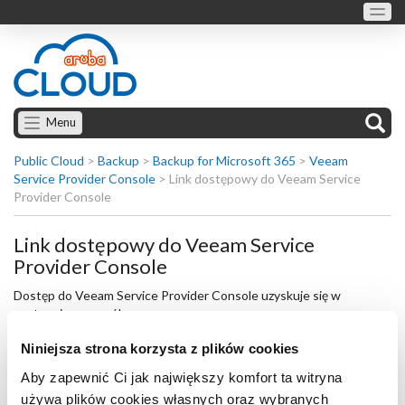
Menu
Public Cloud
>
Backup
>
Backup for Microsoft 365
>
Veeam
Service Provider Console
>
Link dostępowy do Veeam Service
Provider Console
Link dostępowy do Veeam Service
Provider Console
Dostęp do Veeam Service Provider Console uzyskuje się w
następujący sposób:
przejdź do strony szczegółów konta Backup for Microsoft
Niniejsza strona korzysta z plików cookies
365;
Aby zapewnić Ci jak największy komfort ta witryna
przewiń stronę do sekcji
Zarządzanie Usługami
;
używa plików cookies własnych oraz wybranych