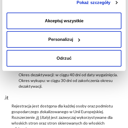
gospodarczego. Rozszerzenie
.name
(
name
) jest zazwyczaj
Pokaż szczegóły
akceptujesz przechowywanie tylko niezbędnych plików
wykorzystywane przez osoby prywatne.
cookies.
Czas trwania:
12 miesięcy
.
Okres dezaktywacji: w ciągu 40 dni od daty wygaśnięcia.
Akceptuj wszystkie
Okres wykupu: w ciągu 30 dni od zakończenia okresu
dezaktywacji.
Personalizuj
.info
Rejestracja jest dostępna dla każdej osoby oraz podmiotu
gospodarczego. Rozszerzenie
.info
(
information
) zostało
Odrzuć
stworzone dla stron informacyjnych.
Czas trwania:
12 miesięcy
.
Okres dezaktywacji: w ciągu 40 dni od daty wygaśnięcia.
Okres wykupu: w ciągu 30 dni od zakończenia okresu
dezaktywacji.
.it
Rejestracja jest dostępna dla każdej osoby oraz podmiotu
gospodarczego zlokalizowanego w Unii Europejskiej.
Rozszerzenie
.it
(
Italy
) jest zazwyczaj wykorzystywane dla
włoskich stron oraz stron skierowanych do włoskich