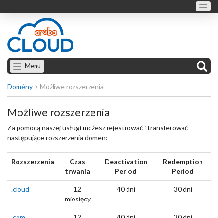
Menu
Domény
>
Możliwe rozszerzenia
Możliwe rozszerzenia
Za pomocą naszej usługi możesz rejestrować i transferować
następujące rozszerzenia domen:
Rozszerzenia
Czas
Deactivation
Redemption
trwania
Period
Period
.cloud
12
40 dni
30 dni
miesięcy
.com
12
40 dni
30 dni