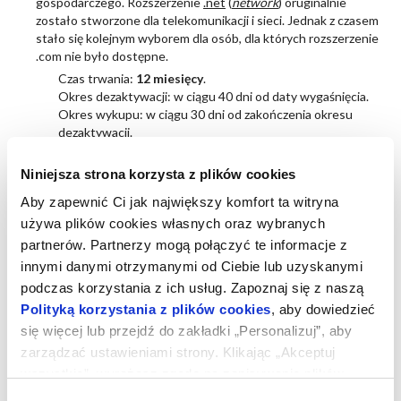
gospodarczego. Rozszerzenie
.net
(
network
) oruginalnie
zostało stworzone dla telekomunikacji i sieci. Jednak z czasem
stało się kolejnym wyborem dla osób, dla których rozszerzenie
.com nie było dostępne.
Czas trwania:
12 miesięcy
.
Okres dezaktywacji: w ciągu 40 dni od daty wygaśnięcia.
Okres wykupu: w ciągu 30 dni od zakończenia okresu
dezaktywacji.
.biz
Niniejsza strona korzysta z plików cookies
Rejestracja jest dostępna dla każdej osoby oraz podmiotu
Aby zapewnić Ci jak największy komfort ta witryna
gospodarczego. Rozszerzenie
.biz
(
business
) jest zazwyczaj
używa plików cookies własnych oraz wybranych
używane dla biznesowych stron stron w języku angielskim (lub
partnerów. Partnerzy mogą połączyć te informacje z
wielojęzycznych).
innymi danymi otrzymanymi od Ciebie lub uzyskanymi
Czas trwania:
12 miesięcy
.
podczas korzystania z ich usług. Zapoznaj się z naszą
Okres dezaktywacji: w ciągu 40 dni od daty wygaśnięcia.
Okres wykupu: w ciągu 30 dni od zakończenia okresu
Polityką korzystania z plików cookies
, aby dowiedzieć
dezaktywacji.
się więcej lub przejdź do zakładki „Personalizuj”, aby
zarządzać ustawieniami strony. Klikając „Akceptuj
.name
wszystkie”, wyrażasz zgodę na zapisywanie plików
Rejestracja jest dostępna dla każdej osoby oraz podmiotu
cookies na Twoim urządzeniu. Klikając „Odrzuć”,